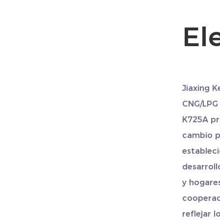
Ele
Jiaxing K
CNG/LPG 
K725A pr
cambio p
estableci
desarroll
y hogares
cooperac
reflejar 