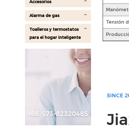
Accesorios
Manómetr
Alarma de gas
Tensión d
Toalleros y termostatos
Producci
para el hogar inteligente
SINCE 2
+86-573-82320485
Ji