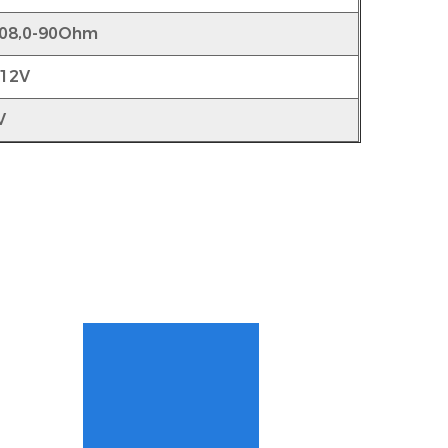
08,0-90Ohm
12V
V