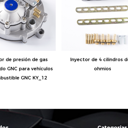
tor de 4 cilindros de 3
Emulador de 4 cilindros
ohmios
para sistema de combus
autogas E160
dos
Categorías