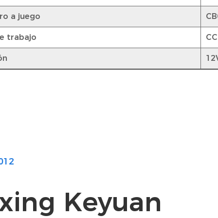
o a juego
CB
e trabajo
CC
ón
12
012
axing Keyuan