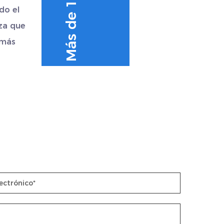
do el
za que
 más