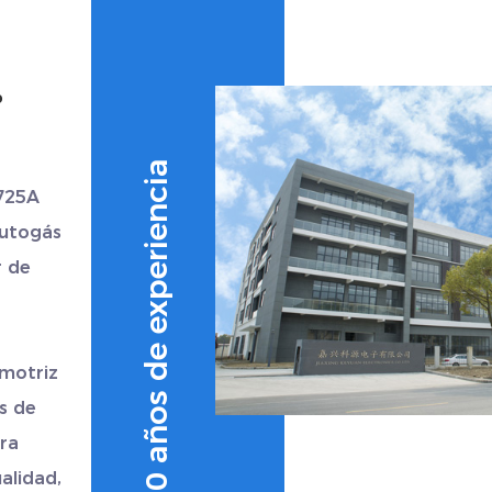
.
Más de 10 años de experiencia
725A
autogás
r de
omotriz
s de
ra
alidad,