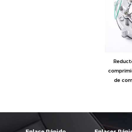
gas
Reductor de presión de gas
Inyec
culos
comprimido GNC para vehículos
07
de combustible GNC KY_12
Enlace Rápido
Enlaces Rápi