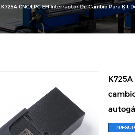
/
K725A CNG/LPG EFI Interruptor De Cambio Para Kit 
K725A 
cambio
autogá
PRESU