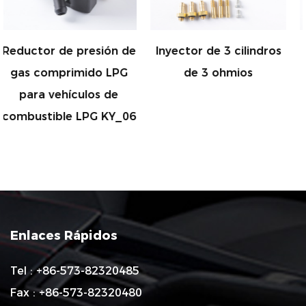
esión de
Inyector de 3 cilindros
Inyector de 4 ci
do LPG
de 3 ohmios
de 3 ohmio
os de
PG KY_06
Enlaces Rápidos
Tel : +86-573-82320485
Fax : +86-573-82320480